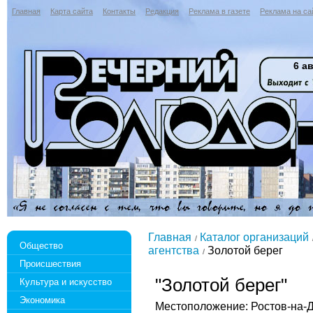
Главная
Карта сайта
Контакты
Редакция
Реклама в газете
Реклама на са
6 ав
Главная
Каталог организаций
Общество
агентства
Золотой берег
Происшествия
"Золотой берег"
Культура и искусство
Экономика
Местоположение: Ростов-на-До