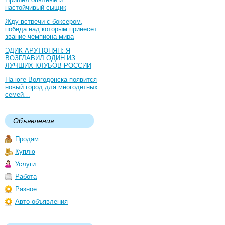
настойчивый сыщик
Жду встречи с боксером,
победа над которым принесет
звание чемпиона мира
ЭДИК АРУТЮНЯН: Я
ВОЗГЛАВИЛ ОДИН ИЗ
ЛУЧШИХ КЛУБОВ РОССИИ
На юге Волгодонска появится
новый город для многодетных
семей…
Объявления
Продам
Куплю
Услуги
Работа
Разное
Авто-объявления