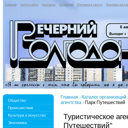
Главная
Карта сайта
Контакты
Редакция
Реклама в газете
Реклама на са
6 ав
Главная
Каталог организаций
Общество
агентства
Парк Путешествий
Происшествия
Туристическое аге
Культура и искусство
Экономика
Путешествий"