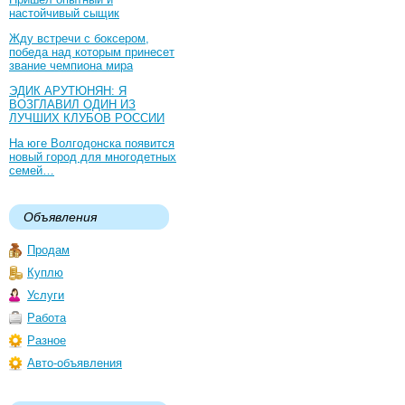
настойчивый сыщик
Жду встречи с боксером,
победа над которым принесет
звание чемпиона мира
ЭДИК АРУТЮНЯН: Я
ВОЗГЛАВИЛ ОДИН ИЗ
ЛУЧШИХ КЛУБОВ РОССИИ
На юге Волгодонска появится
новый город для многодетных
семей…
Объявления
Продам
Куплю
Услуги
Работа
Разное
Авто-объявления