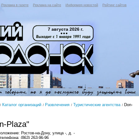
Реклама в газете
Реклама на сайте
Информер новостей
Рейтинг сайтов
7 августа 2026 г.
Каталог организаций
Развлечения
Туристические агентства
Don-
n-Plaza"
оложение: Ростов-на-Дону, улица -, д. -
телефона: (863) 263-96-96