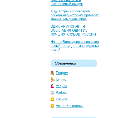
настойчивый сыщик
Жду встречи с боксером,
победа над которым принесет
звание чемпиона мира
ЭДИК АРУТЮНЯН: Я
ВОЗГЛАВИЛ ОДИН ИЗ
ЛУЧШИХ КЛУБОВ РОССИИ
На юге Волгодонска появится
новый город для многодетных
семей…
Объявления
Продам
Куплю
Услуги
Работа
Разное
Авто-объявления