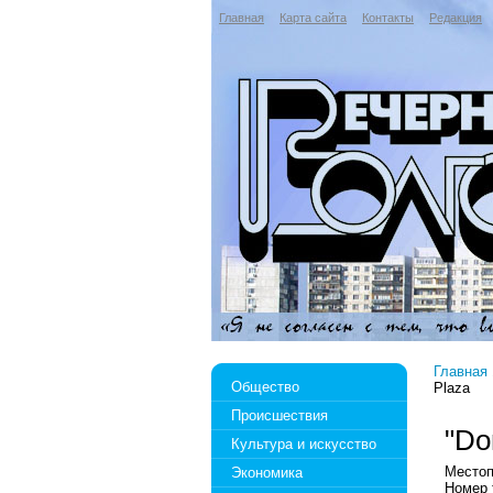
Главная
Карта сайта
Контакты
Редакция
Главная
Общество
Plaza
Происшествия
"Do
Культура и искусство
Местоп
Экономика
Номер 