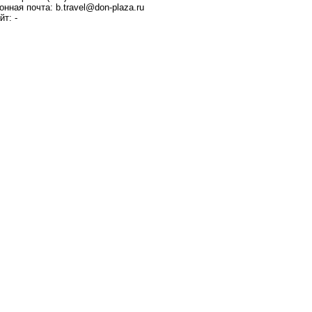
нная почта: b.travel@don-plaza.ru
т: -