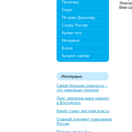
Политика
Электро
Web-сай
Спорт
По краю Донскому
Служу России
Кроме того
Интервью
Блоги
Каталог сайтов
Интервью
Самая большая опасность –
это «мертвые» поселки
Пояс чемпиона мира приедет
в Волгодонск
Какой станет местная власть
Главный документ гражданина
России
Пришел опытный и