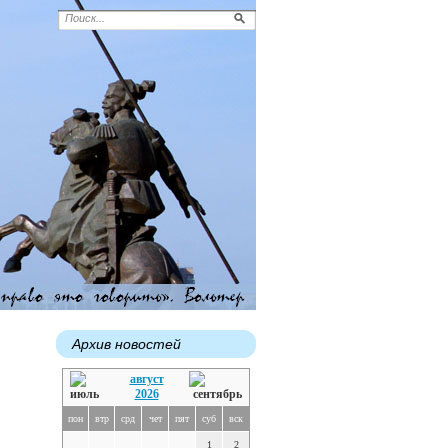
Архив новостей
август
2026
пон
втр
срд
чет
пят
суб
вск
1
2