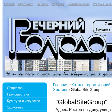
Главная
Карта сайта
Контакты
Редакция
Реклама в газете
Реклама на са
7 ав
Главная
Каталог организаций
Общество
Хостинг
GlobalSiteGroup
Происшествия
"GlobalSiteGroup"
Культура и искусство
Экономика
Адрес: Ростов-на-Дону, улица -