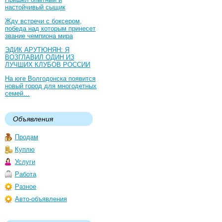
настойчивый сыщик
Жду встречи с боксером,
победа над которым принесет
звание чемпиона мира
ЭДИК АРУТЮНЯН: Я
ВОЗГЛАВИЛ ОДИН ИЗ
ЛУЧШИХ КЛУБОВ РОССИИ
На юге Волгодонска появится
новый город для многодетных
семей…
Объявления
Продам
Куплю
Услуги
Работа
Разное
Авто-объявления