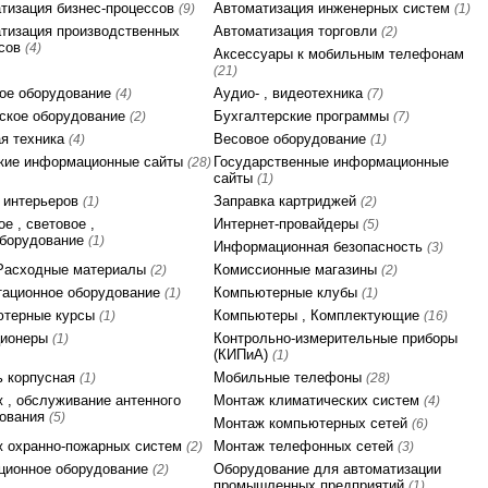
тизация бизнес-процессов
Автоматизация инженерных систем
(9)
(1)
тизация производственных
Автоматизация торговли
(2)
ссов
(4)
Аксессуары к мобильным телефонам
(21)
ое оборудование
Аудио- , видеотехника
(4)
(7)
ское оборудование
Бухгалтерские программы
(2)
(7)
я техника
Весовое оборудование
(4)
(1)
кие информационные сайты
Государственные информационные
(28)
сайты
(1)
 интерьеров
Заправка картриджей
(1)
(2)
е , световое ,
Интернет-провайдеры
(5)
оборудование
(1)
Информационная безопасность
(3)
Расходные материалы
Комиссионные магазины
(2)
(2)
ационное оборудование
Компьютерные клубы
(1)
(1)
ютерные курсы
Компьютеры , Комплектующие
(1)
(16)
ционеры
Контрольно-измерительные приборы
(1)
(КИПиА)
(1)
 корпусная
Мобильные телефоны
(1)
(28)
 , обслуживание антенного
Монтаж климатических систем
(4)
дования
(5)
Монтаж компьютерных сетей
(6)
 охранно-пожарных систем
Монтаж телефонных сетей
(2)
(3)
ционное оборудование
Оборудование для автоматизации
(2)
промышленных предприятий
(1)