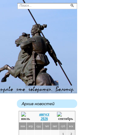
Архив новостей
август
2026
пон
втр
срд
чет
пят
суб
вск
1
2