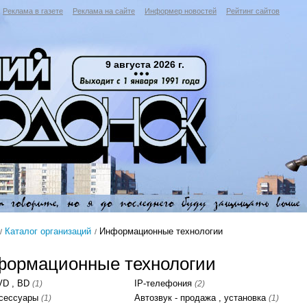
Реклама в газете
Реклама на сайте
Информер новостей
Рейтинг сайтов
9 августа 2026 г.
Каталог организаций
Информационные технологии
ормационные технологии
VD , BD
IP-телефония
(1)
(2)
ксессуары
Автозвук - продажа , установка
(1)
(1)