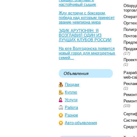
настойчивый сыщик
Оборуд
торгов
Жду встречи с боксером,
Операт
победа над которым принесет
звание чемпиона мира
Оргтех
Полигр
ЭДИК АРУТЮНЯН: Я
ВОЗГЛАВИЛ ОДИН ИЗ
Почтов
ЛУЧШИХ КЛУБОВ РОССИИ
Предпе
На юге Волгодонска появится
Продаж
новый город для многодетных
(17)
семей…
Проект
(1)
Разраб
Объявления
web-са
Реклам
Продам
(1)
Куплю
Ремонт
Услуги
Ремонт
(10)
Работа
Серти
Разное
Систем
Авто-объявления
Средст