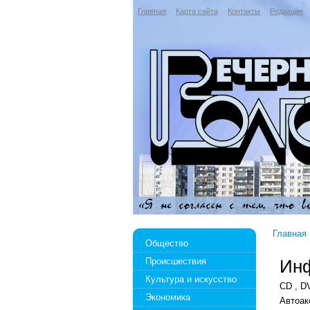
Главная
Карта сайта
Контакты
Редакция
Главная
Общество
Происшествия
Инф
Культура и искусство
CD , D
Экономика
Автоа