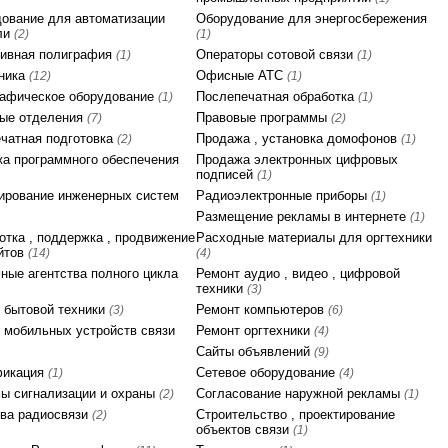
ование для автоматизации
Оборудование для энергосбережения
ли
(2)
(1)
ивная полиграфия
Операторы сотовой связи
(1)
(1)
ника
Офисные АТС
(12)
(1)
афическое оборудование
Послепечатная обработка
(1)
(1)
ые отделения
Правовые программы
(7)
(2)
чатная подготовка
Продажа , установка домофонов
(2)
(1)
а программного обеспечения
Продажа электронных цифровых
подписей
(1)
ирование инженерных систем
Радиоэлектронные приборы
(1)
Размещение рекламы в интернете
(1)
отка , поддержка , продвижение
Расходные материалы для оргтехники
йтов
(14)
(4)
ные агентства полного цикла
Ремонт аудио , видео , цифровой
техники
(3)
 бытовой техники
Ремонт компьютеров
(3)
(6)
 мобильных устройств связи
Ремонт оргтехники
(4)
Сайты объявлений
(9)
фикация
Сетевое оборудование
(1)
(4)
ы сигнализации и охраны
Согласование наружной рекламы
(2)
(1)
ва радиосвязи
Строительство , проектирование
(2)
объектов связи
(1)