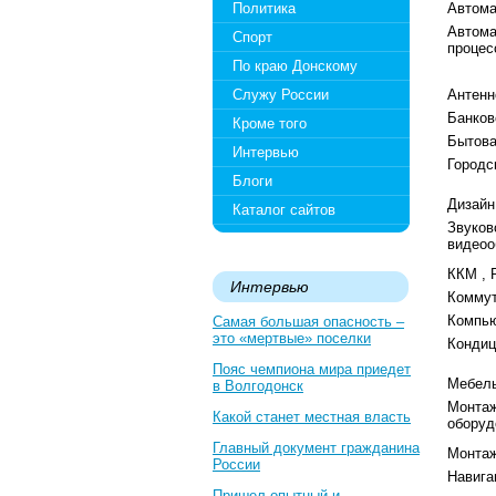
Политика
Автома
Автома
Спорт
проце
По краю Донскому
Служу России
Антенн
Банков
Кроме того
Бытова
Интервью
Городс
Блоги
Дизайн
Каталог сайтов
Звуково
видео
ККМ , 
Интервью
Коммут
Компь
Самая большая опасность –
это «мертвые» поселки
Конди
Пояс чемпиона мира приедет
Мебель
в Волгодонск
Монтаж
Какой станет местная власть
обору
Главный документ гражданина
Монтаж
России
Навига
Пришел опытный и