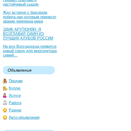
настойчивый сыщик
Жду встречи с боксером,
победа над которым принесет
звание чемпиона мира
ЭДИК АРУТЮНЯН: Я
ВОЗГЛАВИЛ ОДИН ИЗ
ЛУЧШИХ КЛУБОВ РОССИИ
На юге Волгодонска появится
новый город для многодетных
семей…
Объявления
Продам
Куплю
Услуги
Работа
Разное
Авто-объявления