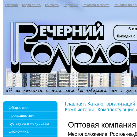
Главная
Карта сайта
Контакты
Редакция
Реклама в газете
Реклама на са
6 ав
Главная
Каталог организаций
Общество
Компьютеры , Комплектующие
Происшествия
Оптовая компания
Культура и искусство
Экономика
Местоположение: Ростов-на-До