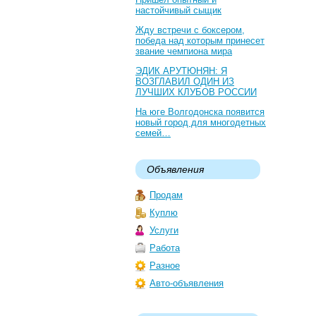
настойчивый сыщик
Жду встречи с боксером,
победа над которым принесет
звание чемпиона мира
ЭДИК АРУТЮНЯН: Я
ВОЗГЛАВИЛ ОДИН ИЗ
ЛУЧШИХ КЛУБОВ РОССИИ
На юге Волгодонска появится
новый город для многодетных
семей…
Объявления
Продам
Куплю
Услуги
Работа
Разное
Авто-объявления