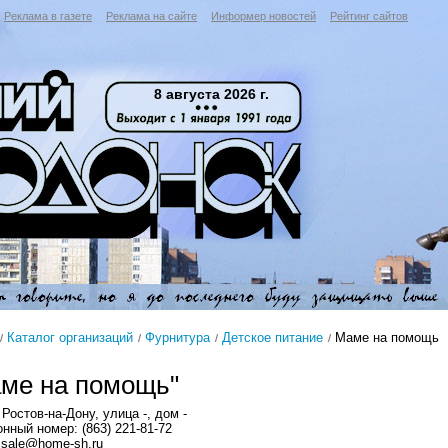
Реклама в газете
Реклама на сайте
Информер новостей
Рейтинг сайтов
8 августа 2026 г.
Каталог организаций
Фурнитура
Детское питание
Маме на помощь
ме на помощь"
Ростов-на-Дону, улица -, дом -
нный номер: (863) 221-81-72
: sale@home-sh.ru