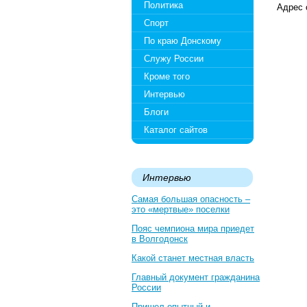
Политика
Адрес 
Спорт
По краю Донскому
Служу России
Кроме того
Интервью
Блоги
Каталог сайтов
Интервью
Самая большая опасность –
это «мертвые» поселки
Пояс чемпиона мира приедет
в Волгодонск
Какой станет местная власть
Главный документ гражданина
России
Пришел опытный и