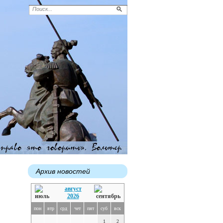
Архив новостей
август
2026
пон
втр
срд
чет
пят
суб
вск
1
2