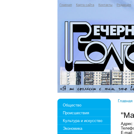
Главная
Карта сайта
Контакты
Редакция
Главная
Общество
Происшествия
"Ма
Культура и искусство
Адрес: 
Телефо
Экономика
E-mail