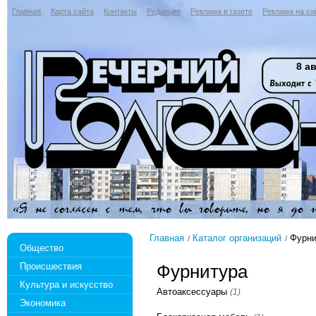
Главная
Карта сайта
Контакты
Редакция
Реклама в газете
Реклама на са
8 ав
Главная
Каталог организаций
Фурни
Общество
Происшествия
Фурнитура
Культура и искусство
Автоаксессуары
(1)
Экономика