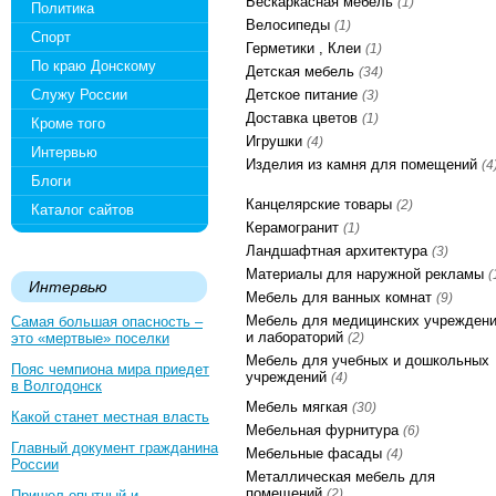
Бескаркасная мебель
(1)
Политика
Велосипеды
(1)
Спорт
Герметики , Клеи
(1)
По краю Донскому
Детская мебель
(34)
Служу России
Детское питание
(3)
Доставка цветов
(1)
Кроме того
Игрушки
(4)
Интервью
Изделия из камня для помещений
(4
Блоги
Канцелярские товары
(2)
Каталог сайтов
Керамогранит
(1)
Ландшафтная архитектура
(3)
Материалы для наружной рекламы
(
Интервью
Мебель для ванных комнат
(9)
Мебель для медицинских учрежден
Самая большая опасность –
и лабораторий
это «мертвые» поселки
(2)
Мебель для учебных и дошкольных
Пояс чемпиона мира приедет
учреждений
(4)
в Волгодонск
Мебель мягкая
(30)
Какой станет местная власть
Мебельная фурнитура
(6)
Главный документ гражданина
Мебельные фасады
(4)
России
Металлическая мебель для
помещений
(2)
Пришел опытный и