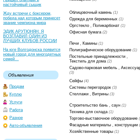
настойчивый сыщик
Облицовочный камень
(1)
Жду встречи с боксером,
победа над которым принесет
Одежда для беременных
(1)
звание чемпиона мира
Оргстекло , Поликарбонат
(1)
ЭДИК АРУТЮНЯН: Я
Офисная бумага
(2)
ВОЗГЛАВИЛ ОДИН ИЗ
ЛУЧШИХ КЛУБОВ РОССИИ
Печи , Камины
(1)
На юге Волгодонска появится
Полиграфическое оборудование
(1)
новый город для многодетных
Постельные принадлежности ,
семей…
Текстиль для дома
(2)
Садово-парковая мебель , Аксессуа
(3)
Объявления
Сейфы
(4)
Продам
Системы перегородок
(3)
Стеллажи , Витрины
Куплю
(3)
Услуги
Строительство бань , саун
(1)
Работа
Техника для склада
(1)
Разное
Торгово-выставочное оборудование
Фасадные материалы , конструкции
Авто-объявления
Хозяйственные товары
(1)