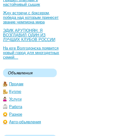
настойчивый сыщик
Жду встречи с боксером,
победа над которым принесет
звание чемпиона мира
ЭДИК АРУТЮНЯН: Я
ВОЗГЛАВИЛ ОДИН ИЗ
ЛУЧШИХ КЛУБОВ РОССИИ
На юге Волгодонска появится
новый город для многодетных
семей…
Объявления
Продам
Куплю
Услуги
Работа
Разное
Авто-объявления