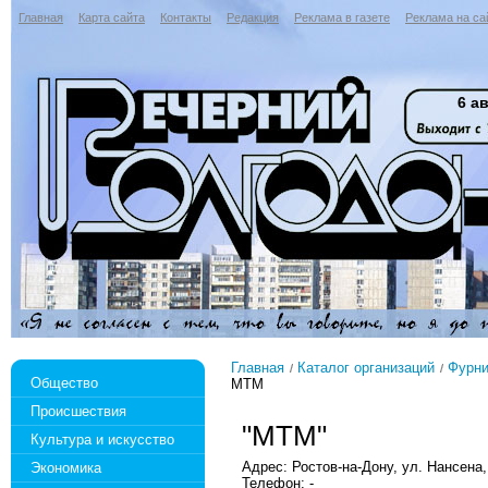
Главная
Карта сайта
Контакты
Редакция
Реклама в газете
Реклама на са
6 ав
Главная
Каталог организаций
Фурни
Общество
МТМ
Происшествия
"МТМ"
Культура и искусство
Адрес: Ростов-на-Дону, ул. Нансена,
Экономика
Телефон: -