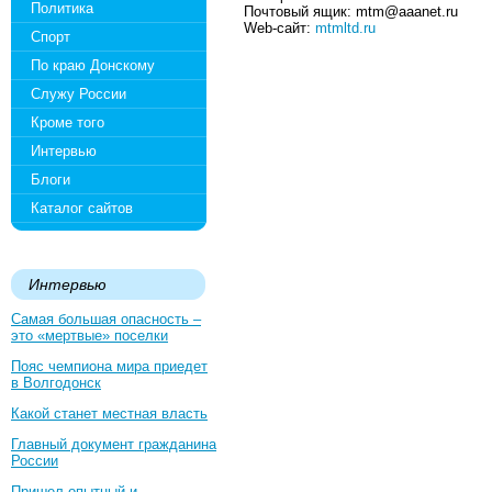
Политика
Почтовый ящик: mtm@aaanet.ru
Web-сайт:
mtmltd.ru
Спорт
По краю Донскому
Служу России
Кроме того
Интервью
Блоги
Каталог сайтов
Интервью
Самая большая опасность –
это «мертвые» поселки
Пояс чемпиона мира приедет
в Волгодонск
Какой станет местная власть
Главный документ гражданина
России
Пришел опытный и