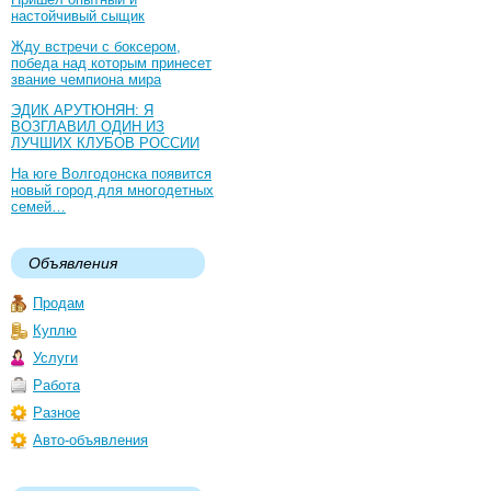
настойчивый сыщик
Жду встречи с боксером,
победа над которым принесет
звание чемпиона мира
ЭДИК АРУТЮНЯН: Я
ВОЗГЛАВИЛ ОДИН ИЗ
ЛУЧШИХ КЛУБОВ РОССИИ
На юге Волгодонска появится
новый город для многодетных
семей…
Объявления
Продам
Куплю
Услуги
Работа
Разное
Авто-объявления