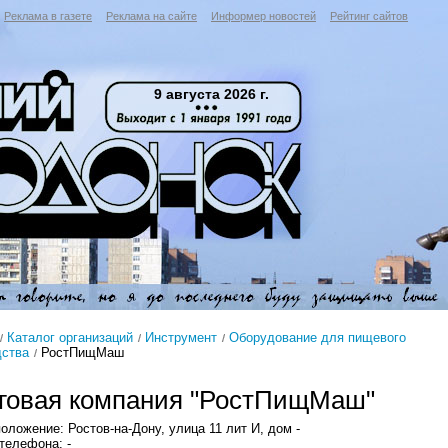
Реклама в газете
Реклама на сайте
Информер новостей
Рейтинг сайтов
9 августа 2026 г.
Каталог организаций
Инструмент
Оборудование для пищевого
дства
РостПищМаш
говая компания "РостПищМаш"
оложение: Ростов-на-Дону, улица 11 лит И, дом -
телефона: -