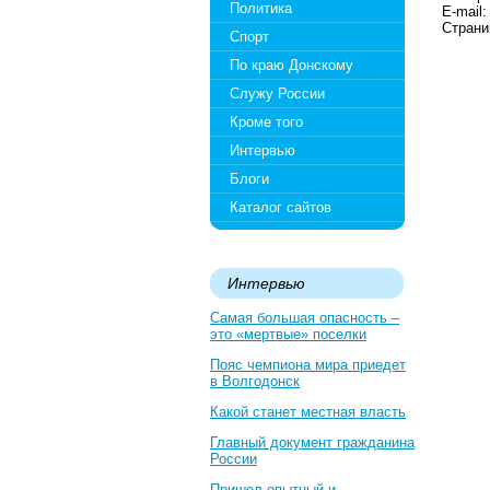
Политика
E-mail
Страни
Спорт
По краю Донскому
Служу России
Кроме того
Интервью
Блоги
Каталог сайтов
Интервью
Самая большая опасность –
это «мертвые» поселки
Пояс чемпиона мира приедет
в Волгодонск
Какой станет местная власть
Главный документ гражданина
России
Пришел опытный и