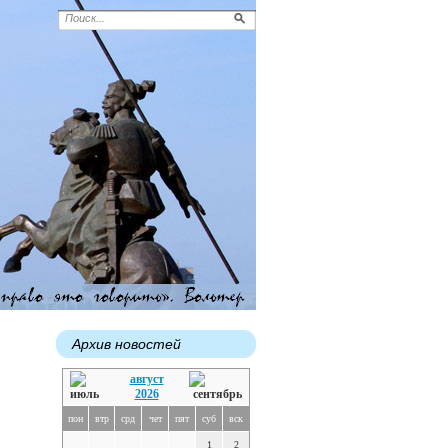
Архив новостей
август
2026
пон
втр
срд
чет
пят
суб
вск
1
2