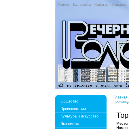
Главная
Карта сайта
Контакты
Редакция
Главная
Общество
произво
Происшествия
Тор
Культура и искусство
Местоп
Экономика
Номер 