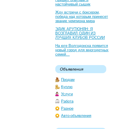
настойчивый сыщик
Жду встречи с боксером,
победа над которым принесет
звание чемпиона мира
ЭДИК АРУТЮНЯН: Я
ВОЗГЛАВИЛ ОДИН ИЗ
ЛУЧШИХ КЛУБОВ РОССИИ
На юге Волгодонска появится
новый город для многодетных
семей…
Объявления
Продам
Куплю
Услуги
Работа
Разное
Авто-объявления