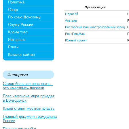
Политика
Организация
Спорт
Одиссей
Р
По краю Донскому
Альтаир
Р
Служу России
Ростовский машиностроительный завод
Р
Кроме того
РостПищМаш
Р
Интервью
Южный проект
Р
Блоги
Каталог сайтов
Интервью
Самая большая опасность –
это «мертвые» поселки
Пояс чемпиона мира приедет
в Волгодонск
Какой станет местная власть
Главный документ гражданина
России
Пришел опытный и