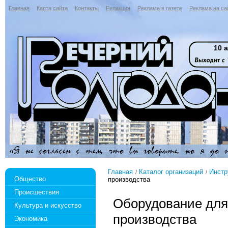
Главная
Карта сайта
Контакты
Редакция
Реклама в газете
Реклама на са
10 а
Главная
Каталог организаций
Инстр
Общество
производства
Происшествия
Оборудование для
Культура и искусство
производства
Экономика