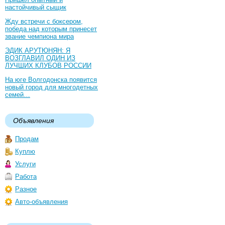
настойчивый сыщик
Жду встречи с боксером,
победа над которым принесет
звание чемпиона мира
ЭДИК АРУТЮНЯН: Я
ВОЗГЛАВИЛ ОДИН ИЗ
ЛУЧШИХ КЛУБОВ РОССИИ
На юге Волгодонска появится
новый город для многодетных
семей…
Объявления
Продам
Куплю
Услуги
Работа
Разное
Авто-объявления