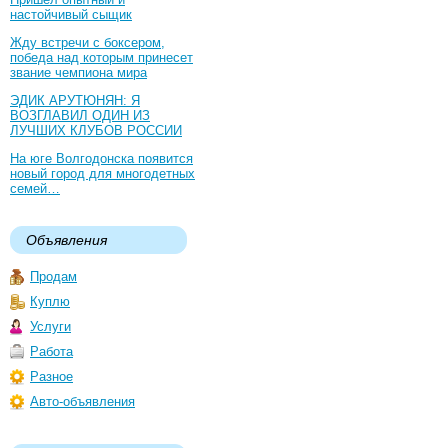
настойчивый сыщик
Жду встречи с боксером,
победа над которым принесет
звание чемпиона мира
ЭДИК АРУТЮНЯН: Я
ВОЗГЛАВИЛ ОДИН ИЗ
ЛУЧШИХ КЛУБОВ РОССИИ
На юге Волгодонска появится
новый город для многодетных
семей…
Объявления
Продам
Куплю
Услуги
Работа
Разное
Авто-объявления