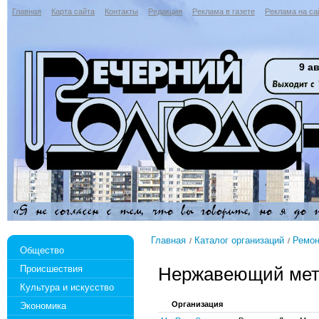
Главная
Карта сайта
Контакты
Редакция
Реклама в газете
Реклама на са
9 ав
Главная
Каталог организаций
Ремон
Общество
Происшествия
Нержавеющий мет
Культура и искусство
Организация
Экономика