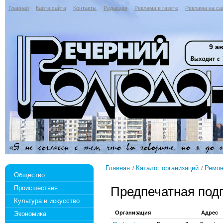
Главная
Карта сайта
Контакты
Редакция
Реклама в газете
Реклама на са
9 ав
Главная
Каталог организаций
Ремон
Общество
Происшествия
Предпечатная подг
Культура и искусство
Организация
Адрес
Экономика