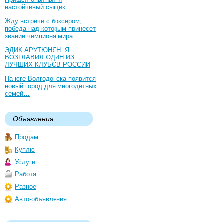
настойчивый сыщик
Жду встречи с боксером,
победа над которым принесет
звание чемпиона мира
ЭДИК АРУТЮНЯН: Я
ВОЗГЛАВИЛ ОДИН ИЗ
ЛУЧШИХ КЛУБОВ РОССИИ
На юге Волгодонска появится
новый город для многодетных
семей…
Объявления
Продам
Куплю
Услуги
Работа
Разное
Авто-объявления