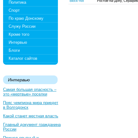
Block-not
Ростов-на-Дону, Серафим
Политика
Спорт
По краю Донскому
Служу России
Кроме того
Интервью
Блоги
Каталог сайтов
Интервью
Самая большая опасность –
это «мертвые» поселки
Пояс чемпиона мира приедет
в Волгодонск
Какой станет местная власть
Главный документ гражданина
России
Пришел опытный и