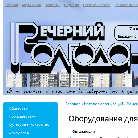
Главная
Карта сайта
Контакты
Редакция
Реклама в газете
Реклама на са
7 ав
Главная
Каталог организаций
Ремон
Общество
Происшествия
Оборудование для
Культура и искусство
Организация
Экономика