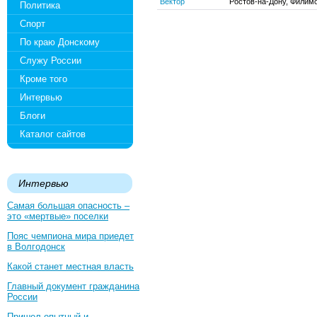
Вектор
Ростов-на-Дону, Филимо
Политика
Спорт
По краю Донскому
Служу России
Кроме того
Интервью
Блоги
Каталог сайтов
Интервью
Самая большая опасность –
это «мертвые» поселки
Пояс чемпиона мира приедет
в Волгодонск
Какой станет местная власть
Главный документ гражданина
России
Пришел опытный и