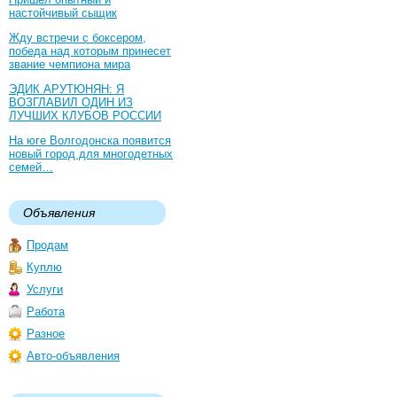
настойчивый сыщик
Жду встречи с боксером,
победа над которым принесет
звание чемпиона мира
ЭДИК АРУТЮНЯН: Я
ВОЗГЛАВИЛ ОДИН ИЗ
ЛУЧШИХ КЛУБОВ РОССИИ
На юге Волгодонска появится
новый город для многодетных
семей…
Объявления
Продам
Куплю
Услуги
Работа
Разное
Авто-объявления