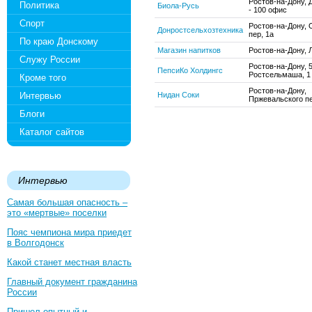
Ростов-на-Дону, 
Политика
Биола-Русь
- 100 офис
Спорт
Ростов-на-Дону, 
Донростсельхозтехника
пер, 1а
По краю Донскому
Магазин напитков
Ростов-на-Дону, 
Служу России
Ростов-на-Дону, 
ПепсиКо Холдингс
Ростсельмаша, 1
Кроме того
Ростов-на-Дону,
Интервью
Нидан Соки
Пржевальского пе
Блоги
Каталог сайтов
Интервью
Самая большая опасность –
это «мертвые» поселки
Пояс чемпиона мира приедет
в Волгодонск
Какой станет местная власть
Главный документ гражданина
России
Пришел опытный и