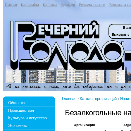
Главная
Карта сайта
Контакты
Редакция
Реклама в газете
Реклама на са
9 ав
Главная
Каталог организаций
Напит
Общество
Происшествия
Безалкогольные н
Культура и искусство
Организация
Адр
Экономика