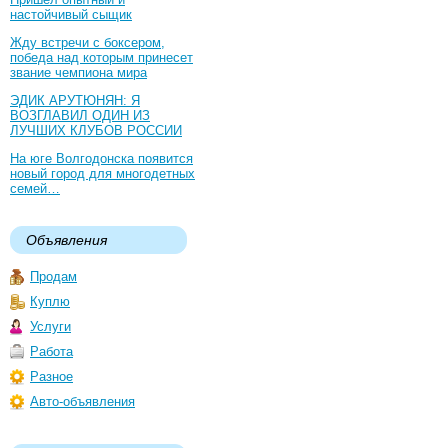
настойчивый сыщик
Жду встречи с боксером,
победа над которым принесет
звание чемпиона мира
ЭДИК АРУТЮНЯН: Я
ВОЗГЛАВИЛ ОДИН ИЗ
ЛУЧШИХ КЛУБОВ РОССИИ
На юге Волгодонска появится
новый город для многодетных
семей…
Объявления
Продам
Куплю
Услуги
Работа
Разное
Авто-объявления