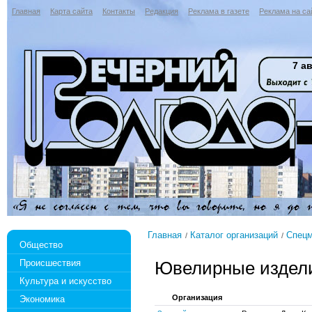
Главная
Карта сайта
Контакты
Редакция
Реклама в газете
Реклама на са
7 ав
Главная
Каталог организаций
Спецм
Общество
Происшествия
Ювелирные издел
Культура и искусство
Организация
Экономика