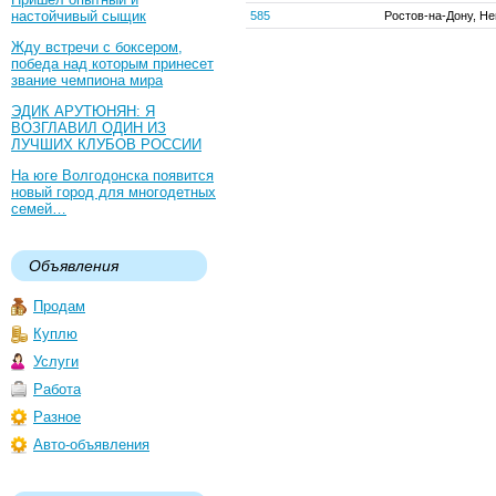
настойчивый сыщик
585
Ростов-на-Дону, Не
Жду встречи с боксером,
победа над которым принесет
звание чемпиона мира
ЭДИК АРУТЮНЯН: Я
ВОЗГЛАВИЛ ОДИН ИЗ
ЛУЧШИХ КЛУБОВ РОССИИ
На юге Волгодонска появится
новый город для многодетных
семей…
Объявления
Продам
Куплю
Услуги
Работа
Разное
Авто-объявления