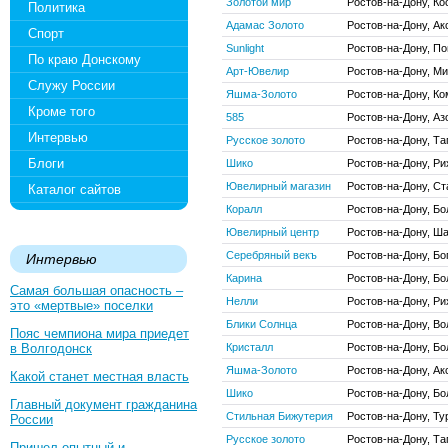
Золотой мир
Ростов-на-Дону, Ко
Политика
Адамас Золото
Ростов-на-Дону, Ак
Спорт
Sunlight
Ростов-на-Дону, По
По краю Донскому
Арт-Ювелир
Ростов-на-Дону, Ми
Служу России
Яшма-Золото
Ростов-на-Дону, Ко
Кроме того
585
Ростов-на-Дону, Аз
Интервью
Русское золото
Ростов-на-Дону, Та
Блоги
Шико
Ростов-на-Дону, Рих
Ювелирный магазин
Ростов-на-Дону, Ст
Каталог сайтов
Коралл
Ростов-на-Дону, Б
Ювелирный центр
Ростов-на-Дону, Ш
Серебряный векъ
Ростов-на-Дону, Бо
Интервью
Карина
Ростов-на-Дону, Б
Самая большая опасность –
Нелли
Ростов-на-Дону, Рих
это «мертвые» поселки
Блики Солнца
Ростов-на-Дону, Во
Пояс чемпиона мира приедет
в Волгодонск
Кристалл
Ростов-на-Дону, Бо
Яшма-Золото
Ростов-на-Дону, Ак
Какой станет местная власть
Шико
Ростов-на-Дону, Б
Главный документ гражданина
Стильная Бижутерия
Ростов-на-Дону, Ту
России
Русское золото
Ростов-на-Дону, Таг
Пришел опытный и