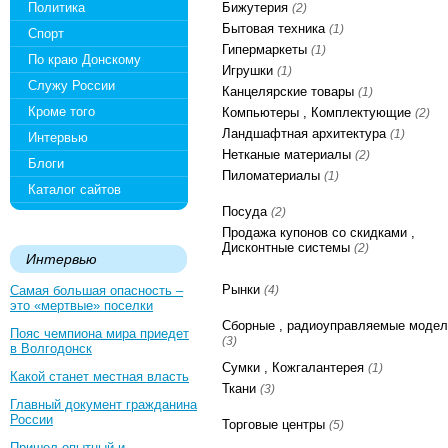
Политика
Бижутерия
(2)
Бытовая техника
(1)
Спорт
Гипермаркеты
(1)
По краю Донскому
Игрушки
(1)
Служу России
Канцелярские товары
(1)
Кроме того
Компьютеры , Комплектующие
(2)
Ландшафтная архитектура
(1)
Интервью
Нетканые материалы
(2)
Блоги
Пиломатериалы
(1)
Каталог сайтов
Посуда
(2)
Продажа купонов со скидками ,
Дисконтные системы
(2)
Интервью
Рынки
Самая большая опасность –
(4)
это «мертвые» поселки
Сборные , радиоуправляемые модел
Пояс чемпиона мира приедет
(3)
в Волгодонск
Сумки , Кожгалантерея
(1)
Какой станет местная власть
Ткани
(3)
Главный документ гражданина
России
Торговые центры
(5)
Пришел опытный и