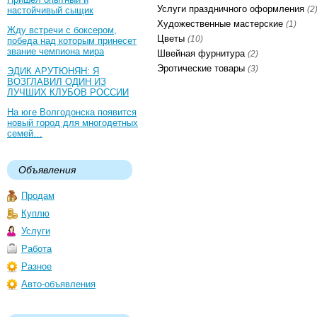
Услуги праздничного оформления
(2
настойчивый сыщик
Художественные мастерские
(1)
Жду встречи с боксером,
Цветы
(10)
победа над которым принесет
звание чемпиона мира
Швейная фурнитура
(2)
Эротические товары
(3)
ЭДИК АРУТЮНЯН: Я
ВОЗГЛАВИЛ ОДИН ИЗ
ЛУЧШИХ КЛУБОВ РОССИИ
На юге Волгодонска появится
новый город для многодетных
семей…
Объявления
Продам
Куплю
Услуги
Работа
Разное
Авто-объявления