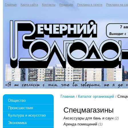
Главная
Карта сайта
Контакты
Редакция
Реклама в газете
Реклама на са
7 ав
Главная
Каталог организаций
Спецм
Общество
Происшествия
Спецмагазины
Культура и искусство
Аксессуары для бань и саун
(2)
Экономика
Аренда помещений
(1)