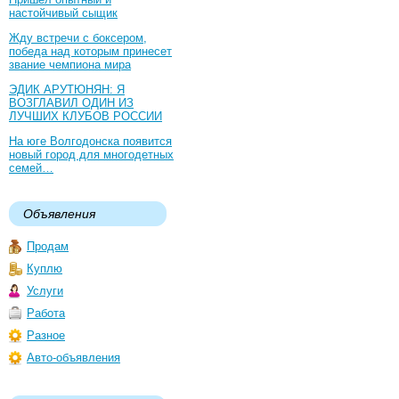
настойчивый сыщик
Жду встречи с боксером,
победа над которым принесет
звание чемпиона мира
ЭДИК АРУТЮНЯН: Я
ВОЗГЛАВИЛ ОДИН ИЗ
ЛУЧШИХ КЛУБОВ РОССИИ
На юге Волгодонска появится
новый город для многодетных
семей…
Объявления
Продам
Куплю
Услуги
Работа
Разное
Авто-объявления