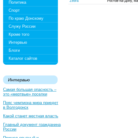
Zebra
Ростов-на-Дону, Ма
Политика
Спорт
По краю Донскому
Служу России
Кроме того
Интервью
Блоги
Каталог сайтов
Интервью
Самая большая опасность –
это «мертвые» поселки
Пояс чемпиона мира приедет
в Волгодонск
Какой станет местная власть
Главный документ гражданина
России
Пришел опытный и