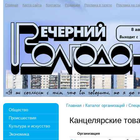
Главная
Карта сайта
Контакты
Редакция
Реклама в газете
Реклама на са
8 ав
Главная
Каталог организаций
Спецм
Общество
Происшествия
Канцелярские тов
Культура и искусство
Организация
Экономика