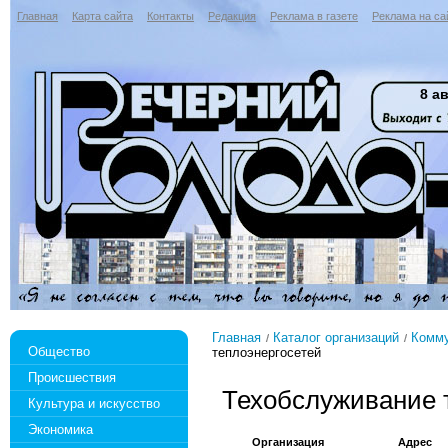
Главная
Карта сайта
Контакты
Редакция
Реклама в газете
Реклама на са
8 ав
Главная
Каталог организаций
Комм
Общество
теплоэнергосетей
Происшествия
Техобслуживание 
Культура и искусство
Экономика
Организация
Адрес