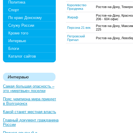
Политика
Королевство
Ростов-на-Дону, Темерн
Праздника
Спорт
Ростов-на-Дону, Красно
По краю Донскому
Жираф
206 - 604 офис
Служу России
Ростов-на-Дону, Максим
Персона 21 век
225
Кроме того
Петровский
Ростов-на-Дону, Левобе
Причал
Интервью
Блоги
Каталог сайтов
Интервью
Самая большая опасность –
это «мертвые» поселки
Пояс чемпиона мира приедет
в Волгодонск
Какой станет местная власть
Главный документ гражданина
России
Пришел опытный и