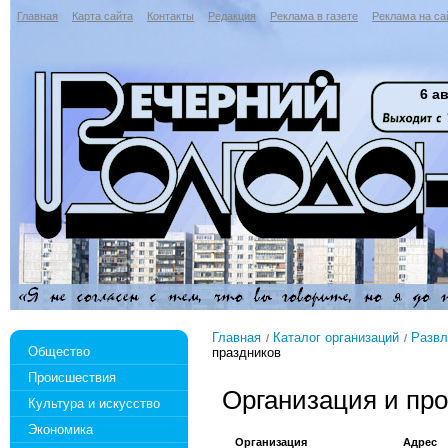
Главная
Карта сайта
Контакты
Редакция
Реклама в газете
Реклама на са
6 ав
Главная
Каталог организаций
Развл
Общество
праздников
Происшествия
Организация и пр
Культура и искусство
Экономика
Организация
Адрес