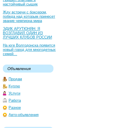
настойчивый сыщик
Жду встречи с боксером,
победа над которым принесет
звание чемпиона мира
ЭДИК АРУТЮНЯН: Я
ВОЗГЛАВИЛ ОДИН ИЗ
ЛУЧШИХ КЛУБОВ РОССИИ
На юге Волгодонска появится
новый город для многодетных
семей…
Объявления
Продам
Куплю
Услуги
Работа
Разное
Авто-объявления