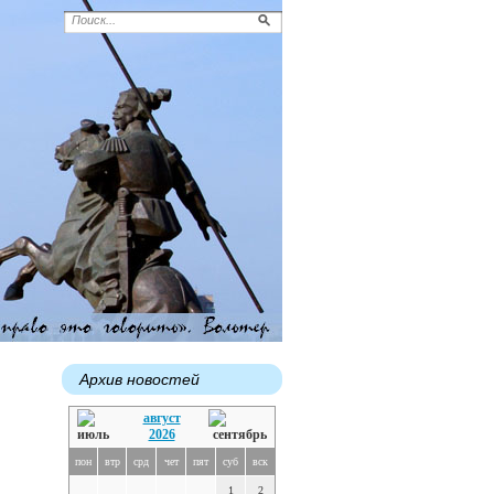
Архив новостей
август
2026
пон
втр
срд
чет
пят
суб
вск
1
2