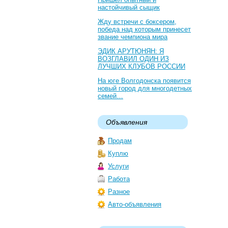
настойчивый сыщик
Жду встречи с боксером,
победа над которым принесет
звание чемпиона мира
ЭДИК АРУТЮНЯН: Я
ВОЗГЛАВИЛ ОДИН ИЗ
ЛУЧШИХ КЛУБОВ РОССИИ
На юге Волгодонска появится
новый город для многодетных
семей…
Объявления
Продам
Куплю
Услуги
Работа
Разное
Авто-объявления