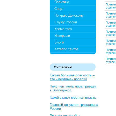
Политика
Почтов
отделе
Спорт
Почтов
По краю Донскому
отделе
Служу России
Почтов
отделе
Кроме того
Почтов
отделе
Интервью
Почтов
Блоги
отделе
Каталог сайтов
Почтов
отделе
Почтов
отделе
Интервью
Самая большая опасность –
это «мертвые» поселки
Пояс чемпиона мира приедет
в Волгодонск
Какой станет местная власть
Главный документ гражданина
России
Пришел опытный и