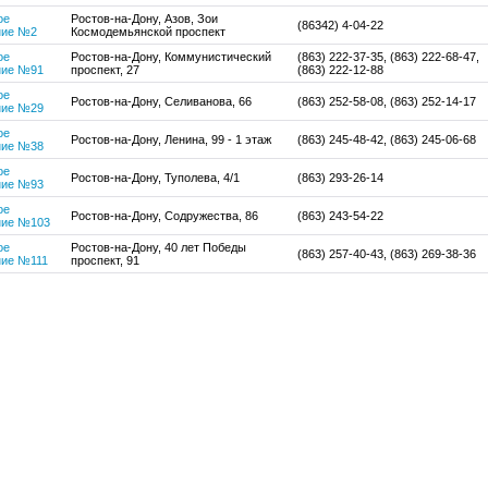
ое
Ростов-на-Дону, Азов, Зои
(86342) 4-04-22
ние №2
Космодемьянской проспект
ое
Ростов-на-Дону, Коммунистический
(863) 222-37-35, (863) 222-68-47,
ние №91
проспект, 27
(863) 222-12-88
ое
Ростов-на-Дону, Селиванова, 66
(863) 252-58-08, (863) 252-14-17
ние №29
ое
Ростов-на-Дону, Ленина, 99 - 1 этаж
(863) 245-48-42, (863) 245-06-68
ние №38
ое
Ростов-на-Дону, Туполева, 4/1
(863) 293-26-14
ние №93
ое
Ростов-на-Дону, Содружества, 86
(863) 243-54-22
ние №103
ое
Ростов-на-Дону, 40 лет Победы
(863) 257-40-43, (863) 269-38-36
ние №111
проспект, 91