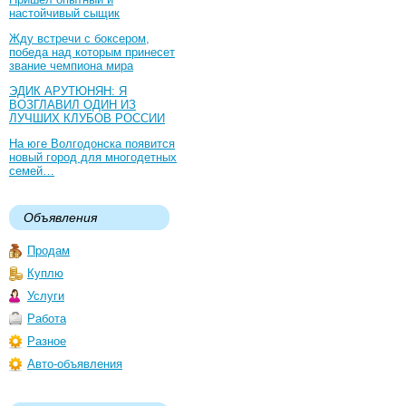
настойчивый сыщик
Жду встречи с боксером,
победа над которым принесет
звание чемпиона мира
ЭДИК АРУТЮНЯН: Я
ВОЗГЛАВИЛ ОДИН ИЗ
ЛУЧШИХ КЛУБОВ РОССИИ
На юге Волгодонска появится
новый город для многодетных
семей…
Объявления
Продам
Куплю
Услуги
Работа
Разное
Авто-объявления