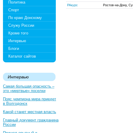
Политика
РАкурс
Ростов-на-Дону, Су
Спорт
По краю Донскому
Служу России
Кроме того
Интервью
Блоги
Каталог сайтов
Интервью
Самая большая опасность –
это «мертвые» поселки
Пояс чемпиона мира приедет
в Волгодонск
Какой станет местная власть
Главный документ гражданина
России
Пришел опытный и