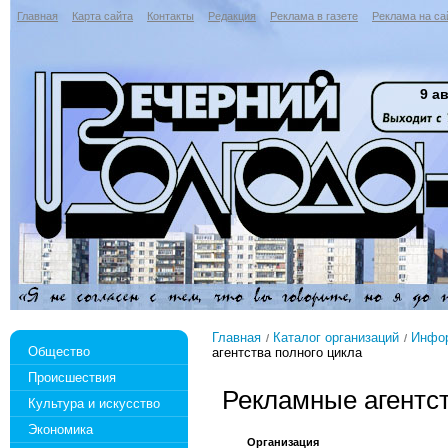
Главная
Карта сайта
Контакты
Редакция
Реклама в газете
Реклама на са
9 ав
Главная
Каталог организаций
Инфор
Общество
агентства полного цикла
Происшествия
Рекламные агентст
Культура и искусство
Экономика
Организация