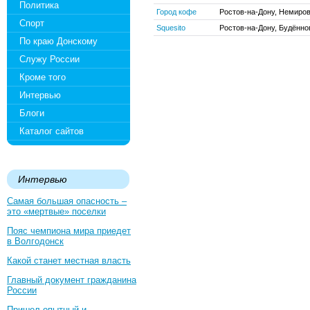
Политика
Город кофе
Ростов-на-Дону, Немиров
Спорт
Squesito
Ростов-на-Дону, Будённо
По краю Донскому
Служу России
Кроме того
Интервью
Блоги
Каталог сайтов
Интервью
Самая большая опасность –
это «мертвые» поселки
Пояс чемпиона мира приедет
в Волгодонск
Какой станет местная власть
Главный документ гражданина
России
Пришел опытный и