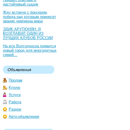
настойчивый сыщик
Жду встречи с боксером,
победа над которым принесет
звание чемпиона мира
ЭДИК АРУТЮНЯН: Я
ВОЗГЛАВИЛ ОДИН ИЗ
ЛУЧШИХ КЛУБОВ РОССИИ
На юге Волгодонска появится
новый город для многодетных
семей…
Объявления
Продам
Куплю
Услуги
Работа
Разное
Авто-объявления