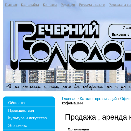
Главная
Карта сайта
Контакты
Редакция
Реклама в газете
Реклама на са
7 ав
Главная
Каталог организаций
Офисн
Общество
кофемашин
Происшествия
Продажа , аренда
Культура и искусство
Экономика
Организация