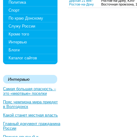
ДорХан 21 век-
Ростов-на-Дону, Юго-
Политика
Ростов-на-Дону
Восточная промзона, 1
Спорт
По краю Донскому
Служу России
Кроме того
Интервью
Блоги
Каталог сайтов
Интервью
Самая большая опасность –
это «мертвые» поселки
Пояс чемпиона мира приедет
в Волгодонск
Какой станет местная власть
Главный документ гражданина
России
Пришел опытный и