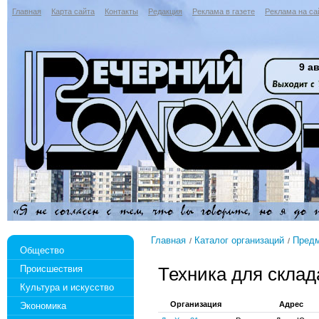
Главная
Карта сайта
Контакты
Редакция
Реклама в газете
Реклама на са
9 ав
Главная
Каталог организаций
Предм
Общество
Происшествия
Техника для склад
Культура и искусство
Организация
Адрес
Экономика