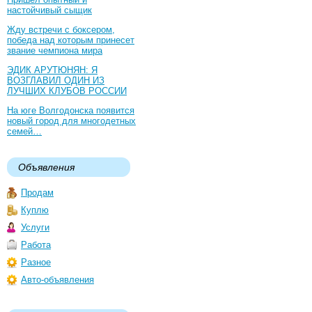
настойчивый сыщик
Жду встречи с боксером,
победа над которым принесет
звание чемпиона мира
ЭДИК АРУТЮНЯН: Я
ВОЗГЛАВИЛ ОДИН ИЗ
ЛУЧШИХ КЛУБОВ РОССИИ
На юге Волгодонска появится
новый город для многодетных
семей…
Объявления
Продам
Куплю
Услуги
Работа
Разное
Авто-объявления