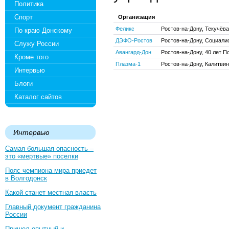
Политика
Спорт
Организация
Феликс
Ростов-на-Дону, Текучёва
По краю Донскому
ДЭФО-Ростов
Ростов-на-Дону, Социалис
Служу России
Авангард-Дон
Ростов-на-Дону, 40 лет По
Кроме того
Плазма-1
Ростов-на-Дону, Калитвин
Интервью
Блоги
Каталог сайтов
Интервью
Самая большая опасность –
это «мертвые» поселки
Пояс чемпиона мира приедет
в Волгодонск
Какой станет местная власть
Главный документ гражданина
России
Пришел опытный и