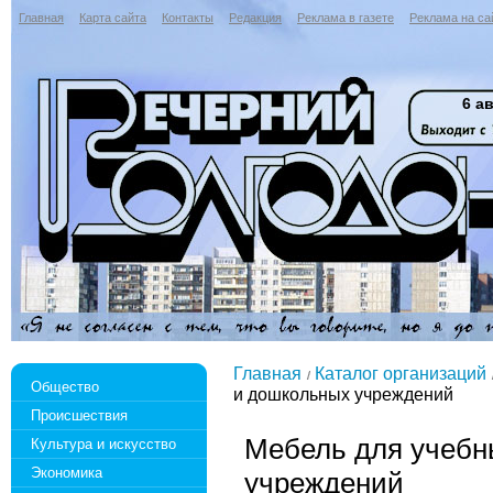
Главная
Карта сайта
Контакты
Редакция
Реклама в газете
Реклама на са
6 ав
Главная
Каталог организаций
Общество
и дошкольных учреждений
Происшествия
Мебель для учебн
Культура и искусство
Экономика
учреждений