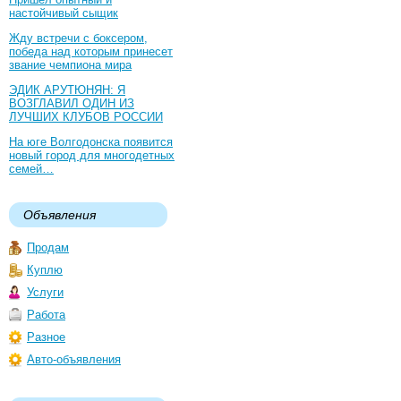
настойчивый сыщик
Жду встречи с боксером,
победа над которым принесет
звание чемпиона мира
ЭДИК АРУТЮНЯН: Я
ВОЗГЛАВИЛ ОДИН ИЗ
ЛУЧШИХ КЛУБОВ РОССИИ
На юге Волгодонска появится
новый город для многодетных
семей…
Объявления
Продам
Куплю
Услуги
Работа
Разное
Авто-объявления