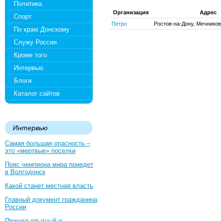
Политика
Организация
Адрес
Спорт
Петро
Ростов-на-Дону, Мечникова
По краю Донскому
Служу России
Кроме того
Интервью
Блоги
Каталог сайтов
Интервью
Самая большая опасность –
это «мертвые» поселки
Пояс чемпиона мира приедет
в Волгодонск
Какой станет местная власть
Главный документ гражданина
России
Пришел опытный и