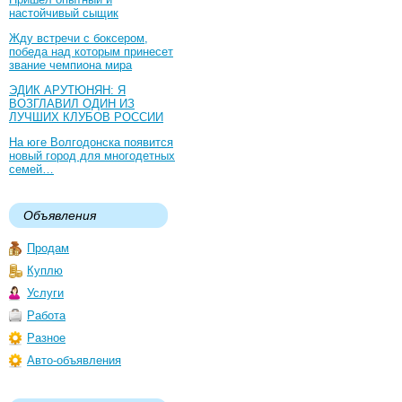
настойчивый сыщик
Жду встречи с боксером,
победа над которым принесет
звание чемпиона мира
ЭДИК АРУТЮНЯН: Я
ВОЗГЛАВИЛ ОДИН ИЗ
ЛУЧШИХ КЛУБОВ РОССИИ
На юге Волгодонска появится
новый город для многодетных
семей…
Объявления
Продам
Куплю
Услуги
Работа
Разное
Авто-объявления