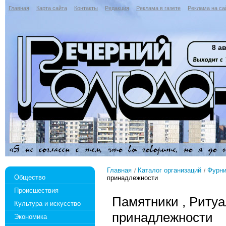
Главная
Карта сайта
Контакты
Редакция
Реклама в газете
Реклама на са
8 ав
Главная
Каталог организаций
Фурни
Общество
принадлежности
Происшествия
Памятники , Риту
Культура и искусство
принадлежности
Экономика