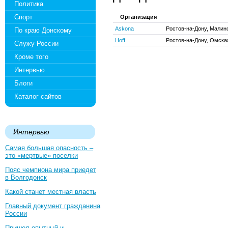
Политика
Спорт
Организация
Askona
Ростов-на-Дону, Малино
По краю Донскому
Hoff
Ростов-на-Дону, Омская
Служу России
Кроме того
Интервью
Блоги
Каталог сайтов
Интервью
Самая большая опасность –
это «мертвые» поселки
Пояс чемпиона мира приедет
в Волгодонск
Какой станет местная власть
Главный документ гражданина
России
Пришел опытный и