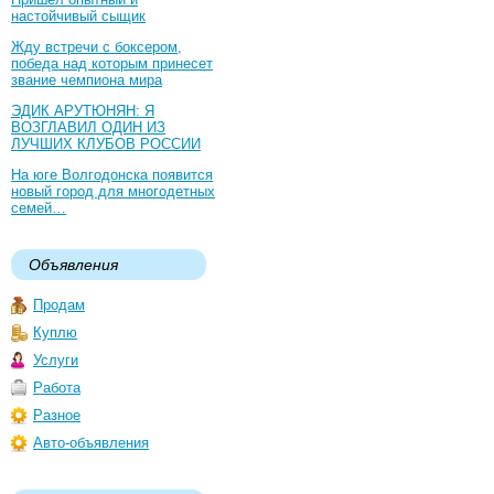
настойчивый сыщик
Жду встречи с боксером,
победа над которым принесет
звание чемпиона мира
ЭДИК АРУТЮНЯН: Я
ВОЗГЛАВИЛ ОДИН ИЗ
ЛУЧШИХ КЛУБОВ РОССИИ
На юге Волгодонска появится
новый город для многодетных
семей…
Объявления
Продам
Куплю
Услуги
Работа
Разное
Авто-объявления