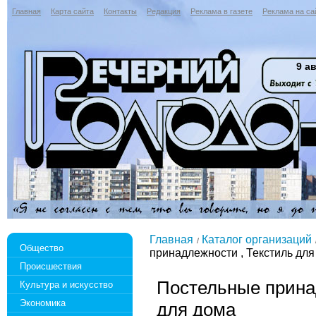
Главная
Карта сайта
Контакты
Редакция
Реклама в газете
Реклама на са
9 ав
Главная
Каталог организаций
Общество
принадлежности , Текстиль для
Происшествия
Постельные прина
Культура и искусство
Экономика
для дома