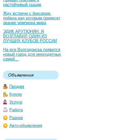
настойчивый сыщик
Жду встречи с боксером,
победа над которым принесет
звание чемпиона мира
ЭДИК АРУТЮНЯН: Я
ВОЗГЛАВИЛ ОДИН ИЗ
ЛУЧШИХ КЛУБОВ РОССИИ
На юге Волгодонска появится
новый город для многодетных
семей…
Объявления
Продам
Куплю
Услуги
Работа
Разное
Авто-объявления