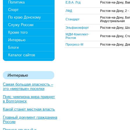
Политика
Е.В.А. Лтд
Ростов-на-Дону, Ва
Спорт
ЛФД
Ростов-на-Дону, 2 -
По краю Донскому
Ростов-на-Дону, Бат
Стандарт
Индустриальная
Служу России
Эльфакомфорт
Ростов-на-Дону, Шо
Кроме того
МДМ-Комплект-
Ростов-на-Дону, Ста
Ростов
Интервью
Прогресс-М
Ростов-на-Дону, Дов
Блоги
Каталог сайтов
Интервью
Самая большая опасность –
это «мертвые» поселки
Пояс чемпиона мира приедет
в Волгодонск
Какой станет местная власть
Главный документ гражданина
России
Пришел опытный и