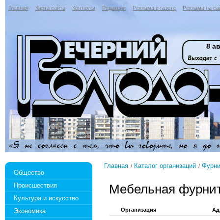
Главная
Карта сайта
Контакты
Редакция
Реклама в газете
Реклама на са
8 ав
Главная
Каталог организаций
Фурни
Общество
Происшествия
Мебельная фурни
Культура и искусство
Организация
Ад
Экономика