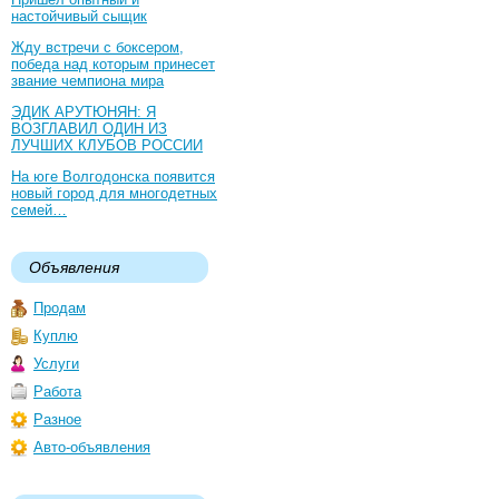
настойчивый сыщик
Жду встречи с боксером,
победа над которым принесет
звание чемпиона мира
ЭДИК АРУТЮНЯН: Я
ВОЗГЛАВИЛ ОДИН ИЗ
ЛУЧШИХ КЛУБОВ РОССИИ
На юге Волгодонска появится
новый город для многодетных
семей…
Объявления
Продам
Куплю
Услуги
Работа
Разное
Авто-объявления