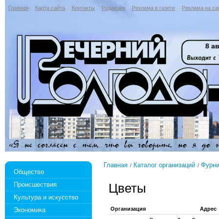
Главная
Карта сайта
Контакты
Редакция
Реклама в газете
Реклама на са
8 ав
Главная
Каталог организаций
Фурни
Общество
Происшествия
Цветы
Культура и искусство
Организация
Адрес
Экономика