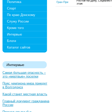
Ростов-на-Дону, Социалисти
Политика
Гран-При
этаж
Спорт
По краю Донскому
Служу России
Кроме того
Интервью
Блоги
Каталог сайтов
Интервью
Самая большая опасность –
это «мертвые» поселки
Пояс чемпиона мира приедет
в Волгодонск
Какой станет местная власть
Главный документ гражданина
России
Пришел опытный и