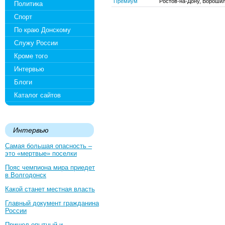
Премиум
Ростов-на-Дону, Ворошил
Политика
Спорт
По краю Донскому
Служу России
Кроме того
Интервью
Блоги
Каталог сайтов
Интервью
Самая большая опасность –
это «мертвые» поселки
Пояс чемпиона мира приедет
в Волгодонск
Какой станет местная власть
Главный документ гражданина
России
Пришел опытный и