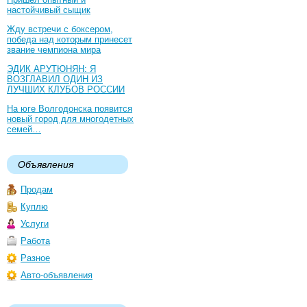
настойчивый сыщик
Жду встречи с боксером,
победа над которым принесет
звание чемпиона мира
ЭДИК АРУТЮНЯН: Я
ВОЗГЛАВИЛ ОДИН ИЗ
ЛУЧШИХ КЛУБОВ РОССИИ
На юге Волгодонска появится
новый город для многодетных
семей…
Объявления
Продам
Куплю
Услуги
Работа
Разное
Авто-объявления