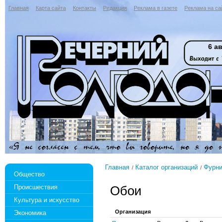
Главная
Карта сайта
Контакты
Редакция
Реклама в газете
Реклама на са
6 ав
Главная
Каталог организаций
Фурни
Общество
Происшествия
Обои
Культура и искусство
Организация
Экономика