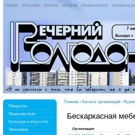
Главная
Карта сайта
Контакты
Редакция
Реклама в газете
Реклама на са
7 ав
Главная
Каталог организаций
Фурни
Общество
Происшествия
Бескаркасная меб
Культура и искусство
Организация
Экономика