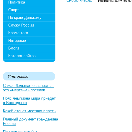
CHUDO КРЕСЛО
Ростов-на-Дону, 50 ле
Политика
Спорт
По краю Донскому
Служу России
Кроме того
Интервью
Блоги
Каталог сайтов
Интервью
Самая большая опасность –
это «мертвые» поселки
Пояс чемпиона мира приедет
в Волгодонск
Какой станет местная власть
Главный документ гражданина
России
Пришел опытный и