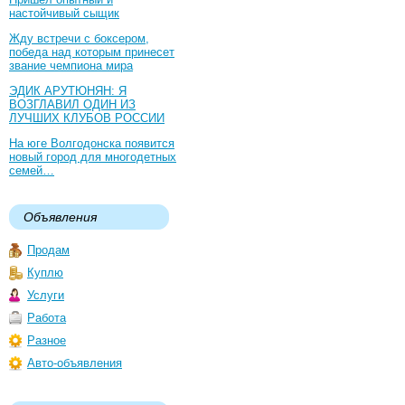
настойчивый сыщик
Жду встречи с боксером,
победа над которым принесет
звание чемпиона мира
ЭДИК АРУТЮНЯН: Я
ВОЗГЛАВИЛ ОДИН ИЗ
ЛУЧШИХ КЛУБОВ РОССИИ
На юге Волгодонска появится
новый город для многодетных
семей…
Объявления
Продам
Куплю
Услуги
Работа
Разное
Авто-объявления