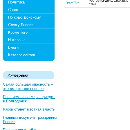
Ростов-на-Дону, Социалисти
Политика
Гран-При
этаж
Спорт
По краю Донскому
Служу России
Кроме того
Интервью
Блоги
Каталог сайтов
Интервью
Самая большая опасность –
это «мертвые» поселки
Пояс чемпиона мира приедет
в Волгодонск
Какой станет местная власть
Главный документ гражданина
России
Пришел опытный и