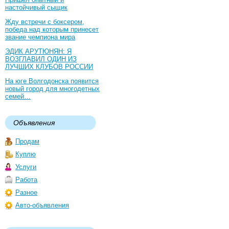
настойчивый сыщик
Жду встречи с боксером,
победа над которым принесет
звание чемпиона мира
ЭДИК АРУТЮНЯН: Я
ВОЗГЛАВИЛ ОДИН ИЗ
ЛУЧШИХ КЛУБОВ РОССИИ
На юге Волгодонска появится
новый город для многодетных
семей…
Объявления
Продам
Куплю
Услуги
Работа
Разное
Авто-объявления