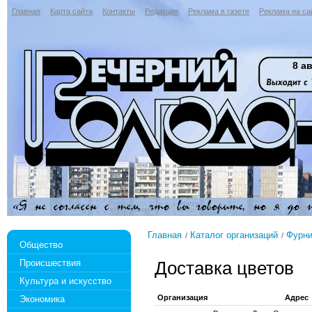
Главная
Карта сайта
Контакты
Редакция
Реклама в газете
Реклама на са
8 ав
Главная
Каталог организаций
Фурни
Общество
Происшествия
Доставка цветов
Культура и искусство
Организация
Адрес
Экономика