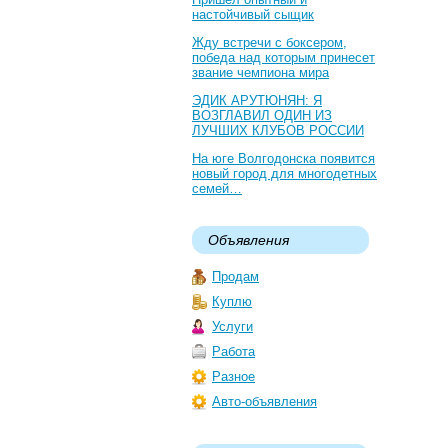
настойчивый сыщик
Жду встречи с боксером,
победа над которым принесет
звание чемпиона мира
ЭДИК АРУТЮНЯН: Я
ВОЗГЛАВИЛ ОДИН ИЗ
ЛУЧШИХ КЛУБОВ РОССИИ
На юге Волгодонска появится
новый город для многодетных
семей…
Объявления
Продам
Куплю
Услуги
Работа
Разное
Авто-объявления