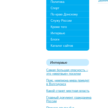
Деревя
Политика
Спорт
По краю Донскому
Служу России
Кроме того
Интервью
Блоги
Каталог сайтов
Интервью
Самая большая опасность –
это «мертвые» поселки
Пояс чемпиона мира приедет
в Волгодонск
Какой станет местная власть
Главный документ гражданина
России
Пришел опытный и