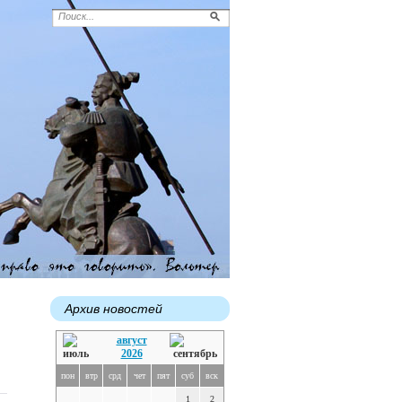
Архив новостей
август
2026
пон
втр
срд
чет
пят
суб
вск
1
2