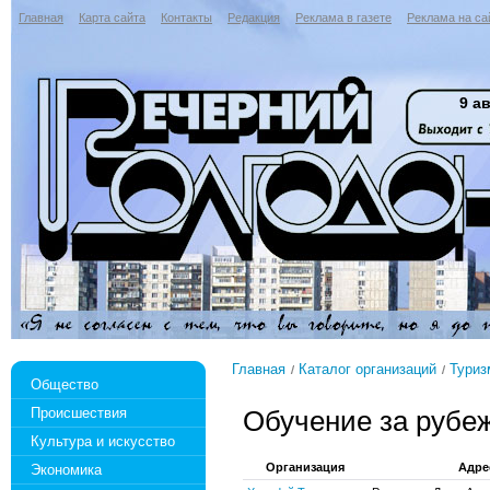
Главная
Карта сайта
Контакты
Редакция
Реклама в газете
Реклама на са
9 ав
Главная
Каталог организаций
Туриз
Общество
Происшествия
Обучение за рубе
Культура и искусство
Организация
Адре
Экономика