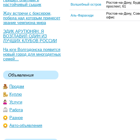
Ростов-на-Дону, Буд
настойчивый сыщик
Волшебный остров
проспект, 61
Жду встречи с боксером,
Ростов-на-Дону, Сове
Аль-Фарахиди
офис
победа над которым принесет
звание чемпиона мира
ЭДИК АРУТЮНЯН: Я
ВОЗГЛАВИЛ ОДИН ИЗ
ЛУЧШИХ КЛУБОВ РОССИИ
На юге Волгодонска появится
новый город для многодетных
семей…
Объявления
Продам
Куплю
Услуги
Работа
Разное
Авто-объявления