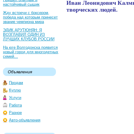
Иван Леонидович Калмы
настойчивый сыщик
творческих людей.
Жду встречи с боксером,
победа над которым принесет
звание чемпиона мира
ЭДИК АРУТЮНЯН: Я
ВОЗГЛАВИЛ ОДИН ИЗ
ЛУЧШИХ КЛУБОВ РОССИИ
На юге Волгодонска появится
новый город для многодетных
семей…
Объявления
Продам
Куплю
Услуги
Работа
Разное
Авто-объявления