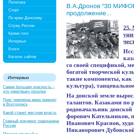
Политика
В.А.Дронов "30 МИФО
Спорт
продолжение...
По краю Донскому
Служу России
25.
Кроме того
уни
чес
Интервью
Блоги
Исс
Каталог сайтов
каз
со своей спецификой, м
богатой творческой кул
Интервью
такие компоненты, как 
культура), танцевальное
Самая большая опасность –
это «мертвые» поселки
На донской земле выро
Пояс чемпиона мира приедет
талантов. Казаками по
в Волгодонск
родоначальник донской
Какой станет местная власть
форович Кательников, 
Главный документ гражданина
Иванович Краснов, худ
России
Никанорович Дубовской
Пришел опытный и