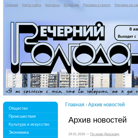
Главная
Карта сайта
Контакты
Редакция
Реклама в газете
Реклама на са
8 ав
Главная
Архив новостей
Общество
Происшествия
Архив новостей
Культура и искусство
Экономика
29.01.2026 —
По краю Донскому