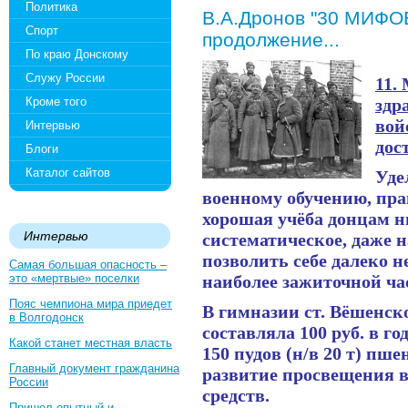
Политика
В.А.Дронов "30 МИФО
Спорт
продолжение...
По краю Донскому
Служу России
11.
Кроме того
здр
вой
Интервью
дос
Блоги
Каталог сайтов
Уде
военному обучению, пра
хорошая учёба донцам н
Интервью
систематическое, даже н
позволить себе далеко н
Самая большая опасность –
это «мертвые» поселки
наиболее зажиточной ча
Пояс чемпиона мира приедет
В гимназии ст. Вёшенско
в Волгодонск
составляла 100 руб. в г
Какой станет местная власть
150 пудов (н/в 20 т) пш
Главный документ гражданина
развитие просвещения 
России
средств.
Пришел опытный и