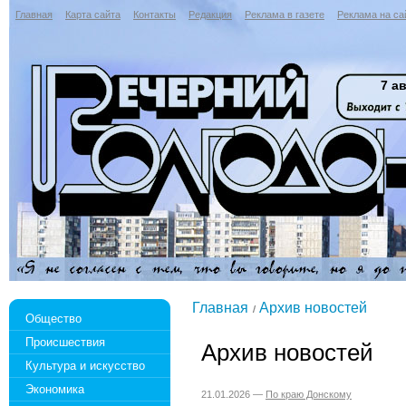
Главная
Карта сайта
Контакты
Редакция
Реклама в газете
Реклама на са
7 ав
Главная
Архив новостей
Общество
Происшествия
Архив новостей
Культура и искусство
Экономика
21.01.2026 —
По краю Донскому