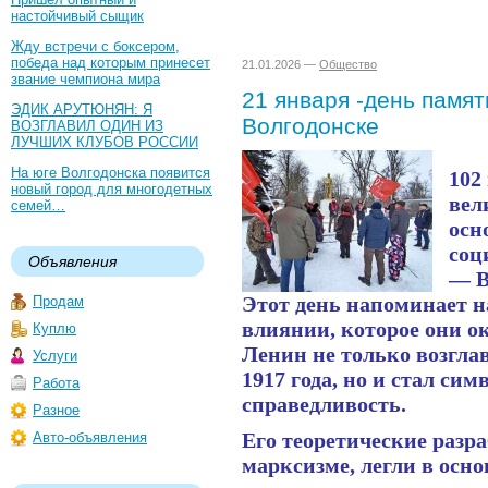
настойчивый сыщик
Жду встречи с боксером,
победа над которым принесет
21.01.2026 —
Общество
звание чемпиона мира
21 января -день памят
ЭДИК АРУТЮНЯН: Я
Волгодонске
ВОЗГЛАВИЛ ОДИН ИЗ
ЛУЧШИХ КЛУБОВ РОССИИ
На юге Волгодонска появится
102
новый город для многодетных
вел
семей…
осн
соц
Объявления
— В
Этот день напоминает н
Продам
влиянии, которое они о
Куплю
Ленин не только возгл
Услуги
1917 года, но и стал си
Работа
справедливость.
Разное
Его теоретические разр
Авто-объявления
марксизме, легли в осн