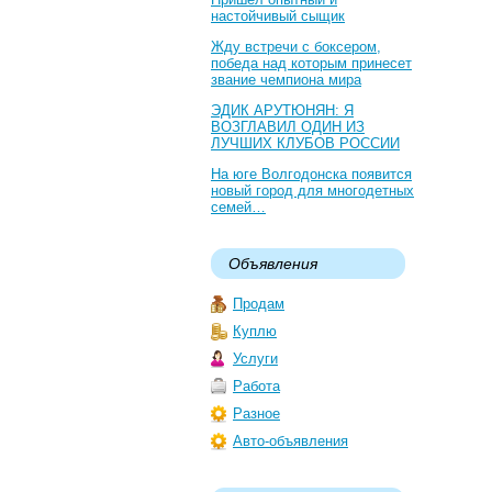
настойчивый сыщик
Жду встречи с боксером,
победа над которым принесет
звание чемпиона мира
ЭДИК АРУТЮНЯН: Я
ВОЗГЛАВИЛ ОДИН ИЗ
ЛУЧШИХ КЛУБОВ РОССИИ
На юге Волгодонска появится
новый город для многодетных
семей…
Объявления
Продам
Куплю
Услуги
Работа
Разное
Авто-объявления