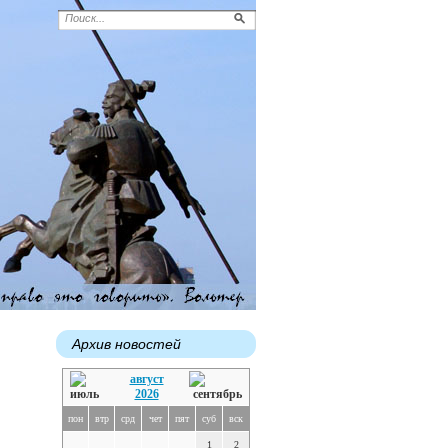
Архив новостей
август
2026
пон
втр
срд
чет
пят
суб
вск
1
2