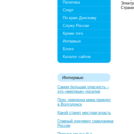
Политика
Электро
Страни
Спорт
По краю Донскому
Служу России
Кроме того
Интервью
Блоги
Каталог сайтов
Интервью
Самая большая опасность –
это «мертвые» поселки
Пояс чемпиона мира приедет
в Волгодонск
Какой станет местная власть
Главный документ гражданина
России
Пришел опытный и