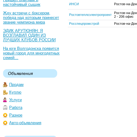
настойчивый сыщик
ИНСИ
Ростов-на-Дон
Жду встречи с боксером,
Ростов-на-Дон
Ростовтеплоэлектропроект
2 - 206 офис
победа над которым принесет
звание чемпиона мира
Росспецпромстрой
Ростов-на-Дон
ЭДИК АРУТЮНЯН: Я
ВОЗГЛАВИЛ ОДИН ИЗ
ЛУЧШИХ КЛУБОВ РОССИИ
На юге Волгодонска появится
новый город для многодетных
семей…
Объявления
Продам
Куплю
Услуги
Работа
Разное
Авто-объявления