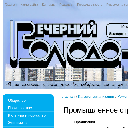
Главная
Карта сайта
Контакты
Редакция
Реклама в газете
Реклама на са
10 а
Главная
Каталог организаций
Ремон
Общество
Происшествия
Промышленное ст
Культура и искусство
Организация
Экономика