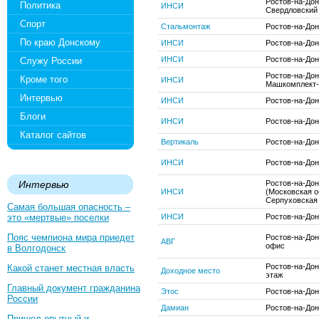
Ростов-на-Дон
Политика
ИНСИ
Свердловский
Спорт
Стальмонтаж
Ростов-на-Дон
По краю Донскому
ИНСИ
Ростов-на-Дон
ИНСИ
Ростов-на-Дон
Служу России
Ростов-на-Дон
Кроме того
ИНСИ
Машкомплект-
Интервью
ИНСИ
Ростов-на-Дон
Блоги
ИНСИ
Ростов-на-Дон
Каталог сайтов
Вертикаль
Ростов-на-Дон
ИНСИ
Ростов-на-Дону
Интервью
Ростов-на-До
ИНСИ
(Московская о
Серпуховская
Самая большая опасность –
это «мертвые» поселки
ИНСИ
Ростов-на-Дон
Пояс чемпиона мира приедет
Ростов-на-Дону
АВГ
офис
в Волгодонск
Ростов-на-Дону
Какой станет местная власть
Доходное место
этаж
Главный документ гражданина
Этос
Ростов-на-Дон
России
Дамиан
Ростов-на-Дон
Пришел опытный и