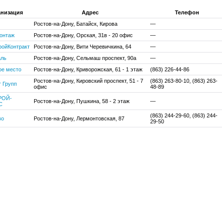
анизация
Адрес
Телефон
Ростов-на-Дону, Батайск, Кирова
—
онтаж
Ростов-на-Дону, Орская, 31в - 20 офис
—
ройКонтракт
Ростов-на-Дону, Вити Черевичкина, 64
—
аль
Ростов-на-Дону, Сельмаш проспект, 90а
—
ое место
Ростов-на-Дону, Криворожская, 61 - 1 этаж
(863) 226-44-86
Ростов-на-Дону, Кировский проспект, 51 - 7
(863) 263-80-10, (863) 263-
 Групп
офис
48-89
РОЙ-
Ростов-на-Дону, Пушкина, 58 - 2 этаж
—
С
(863) 244-29-60, (863) 244-
во
Ростов-на-Дону, Лермонтовская, 87
29-50