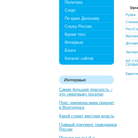
Политика
Орг
Спорт
Рубеж
По краю Донскому
Стальм
Служу России
РостСт
Кроме того
Вертик
Интервью
Доходн
Блоги
Эксперт
Каталог сайтов
ЮГ-СТ
СЕРВИ
Единст
Интервью
Самая большая опасность –
это «мертвые» поселки
Пояс чемпиона мира приедет
в Волгодонск
Какой станет местная власть
Главный документ гражданина
России
Пришел опытный и