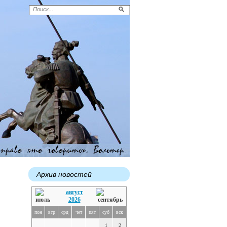
Архив новостей
август
2026
пон
втр
срд
чет
пят
суб
вск
1
2