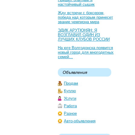
настойчивый сыщик
Жду встречи с боксером,
победа над которым принесет
звание чемпиона мира
ЭДИК АРУТЮНЯН: Я
ВОЗГЛАВИЛ ОДИН ИЗ
ЛУЧШИХ КЛУБОВ РОССИИ
На юге Волгодонска появится
новый город для многодетных
семей…
Объявления
Продам
Куплю
Услуги
Работа
Разное
Авто-объявления